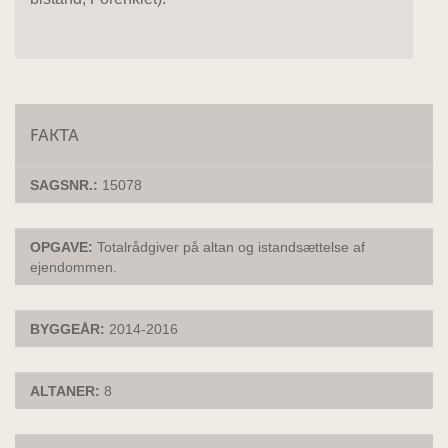
FAKTA
SAGSNR.:
15078
OPGAVE:
Totalrådgiver på altan og istandsættelse af
ejendommen.
BYGGEÅR:
2014-2016
ALTANER:
8