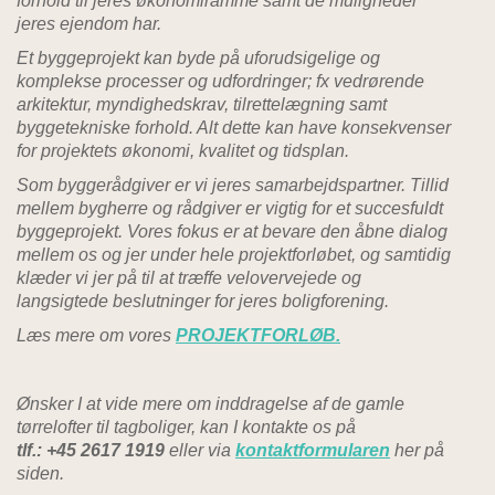
forhold til jeres økonomiramme samt de muligheder
jeres ejendom har.
Et byggeprojekt kan byde på uforudsigelige og
komplekse processer og udfordringer; fx vedrørende
arkitektur, myndighedskrav, tilrettelægning samt
byggetekniske forhold. Alt dette kan have konsekvenser
for projektets økonomi, kvalitet og tidsplan.
Som byggerådgiver er vi jeres samarbejdspartner. Tillid
mellem bygherre og rådgiver er vigtig for et succesfuldt
byggeprojekt. Vores fokus er at bevare den åbne dialog
mellem os og jer under hele projektforløbet, og samtidig
klæder vi jer på til at træffe velovervejede og
langsigtede beslutninger for jeres boligforening.
Læs mere om vores
PROJEKTFORLØB.
Ønsker I at vide mere om inddragelse af de gamle
tørrelofter til tagboliger, kan I kontakte os på
tlf.: +45 2617 1919
eller via
kontaktformularen
her på
siden.