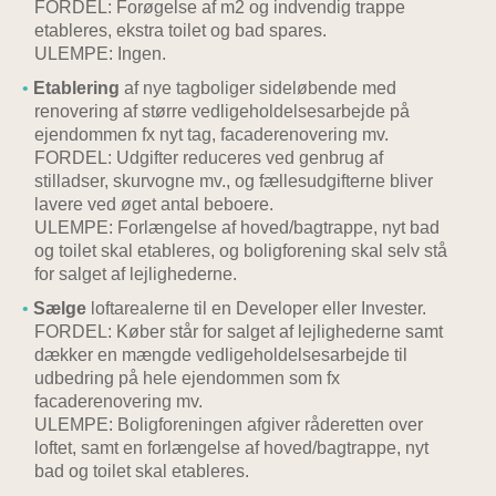
FORDEL: Forøgelse af m2 og indvendig trappe
etableres, ekstra toilet og bad spares.
ULEMPE: Ingen.
Etablering
af nye tagboliger sideløbende med
renovering af større vedligeholdelsesarbejde på
ejendommen fx nyt tag, facaderenovering mv.
FORDEL: Udgifter reduceres ved genbrug af
stilladser, skurvogne mv., og fællesudgifterne bliver
lavere ved øget antal beboere.
ULEMPE: Forlængelse af hoved/bagtrappe, nyt bad
og toilet skal etableres, og boligforening skal selv stå
for salget af lejlighederne.
Sælge
loftarealerne til en Developer eller Invester.
FORDEL: Køber står for salget af lejlighederne samt
dækker en mængde vedligeholdelsesarbejde til
udbedring på hele ejendommen som fx
facaderenovering mv.
ULEMPE: Boligforeningen afgiver råderetten over
loftet, samt en forlængelse af hoved/bagtrappe, nyt
bad og toilet skal etableres.