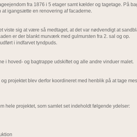
ageejendom fra 1876 i 5 etager samt kælder og tagetage. På b
 at igangsætte en renovering af facaderne.
t viste sig at være så medtaget, at det var nødvendigt at sand
aden er der blankt murværk med gulmursten fra 2. sal og op.
dført i indfarvet tyndpuds.
e i hoved- og bagtrappe udskiftet og alle andre vinduer malet.
og projektet blev derfor koordineret med henblik på at tage mes
hele projektet, som samlet set indeholdt følgende ydelser:
uktion