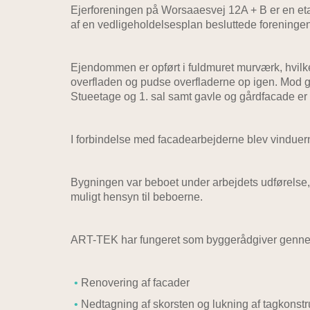
Ejerforeningen på Worsaaesvej 12A + B er en et
af en vedligeholdelsesplan besluttede foreningen
Ejendommen er opført i fuldmuret murværk, hvilke
overfladen og pudse overfladerne op igen. Mod g
Stueetage og 1. sal samt gavle og gårdfacade er u
I forbindelse med facadearbejderne blev vinduern
Bygningen var beboet under arbejdets udførelse, 
muligt hensyn til beboerne.
ART-TEK har fungeret som byggerådgiver gennem 
Renovering af facader
Nedtagning af skorsten og lukning af tagkonstr