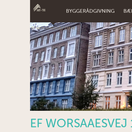
BYGGERÅDGIVNING
BÆ
EF WORSAAESVEJ 12A+B
EF WORSAAESVEJ 