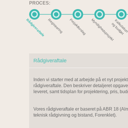
PROCES:
Rådgiveraftale
Registrering
Projektforslag
Myndighedsprojekt
l
k
o
t
Rådgiveraftale
Inden vi starter med at arbejde på et nyt proje
rådgiveraftale. Den beskriver detaljeret opgave
leveret, samt tidsplan for projektering, pris, bu
Vores rådgiveraftale er baseret på ABR 18 (Al
teknisk rådgivning og bistand, Forenklet).