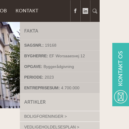
JOB
KONTAKT
FAKTA
SAGSNR.:
19168
KONTAKT OS
BYGHERRE:
EF Worsaaesvej 12
OPGAVE:
Byggerådgivning
PERIODE:
2023
ENTREPRISESUM:
4.700.000
ARTIKLER
BOLIGFORENINGER >
VEDLIGEHOLDELSESPLAN >