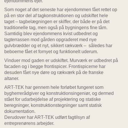
ejendommens ejer.
Som noget af det seneste har ejendommen fået rettet op
på en stor del af tagkonstruktionen og udskiftet hele
taget – tagbelægningen er skiffer, der både er på det
traditionelle tag, men også på bygningens fine tårn.
Samtidig blev ejendommens kvist udbedret og
tagterrassen mod gården opgraderet med nye
gulvbrædder og et nyt, sikkert rækværk – således har
beboerne fået et fornyet og funktionelt uderum.
Vinduer mod gaden er udskiftet. Murværk er udbedret på
facaden og i begge frontispicer. Frontispicerne har
desuden fået nye døre og rækværk på de franske
altaner.
ART-TEK har gennem hele forløbet fungeret som
bygherrerådgiver og konstruktionsingeniør, og dermed
stået for udarbejdelse af projektering og statiske
beregninger, konstruktionstegninger samt statisk
dokumentation.
Derudover har ART-TEK udført fagtilsyn af
entreprenørens arbejder.