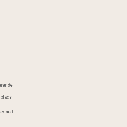
værende
 plads
 dermed