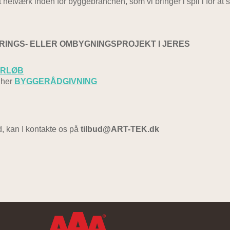
dt netværk inden for byggebranchen, som vi bringer i spil i for at
RINGS- ELLER OMBYGNINGSPROJEKT I JERES
ORLØB
 her
BYGGERÅDGIVNING
d, kan I kontakte os på
tilbud@ART-TEK.dk