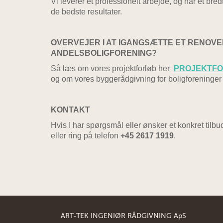
Vi leverer et professionelt arbejde, og har et bre
de bedste resultater.
OVERVEJER I AT IGANGSÆTTE ET RENOVE
ANDELSBOLIGFORENING?
Så læs om vores projektforløb her
PROJEKTF
og om vores byggerådgivning for boligforeninger
KONTAKT
Hvis I har spørgsmål eller ønsker et konkret tilbu
eller ring på telefon
+45 2617 1919
.
ART-TEK INGENIØR RÅDGIVNING ApS