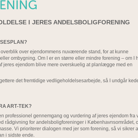
ENING
OLDELSE I JERES ANDELSBOLIGFORENING
LSESPLAN?
t overblik over ejendommens nuværende stand, for at kunne
ller ombygning. Om I er en større eller mindre forening – om I 
 af jeres ejendom blive mere overskuelig at planlægge med en
udgettere det fremtidige vedligeholdelsesarbejde, så I undgår ked
RA ART-TEK?
en professionel gennemgang og vurdering af jeres ejendom fra 
ed rådgivning for andelsboligforeninger i Københavnsområdet, o
e. Vi prioriterer dialogen med jer som forening, så vi sikrer at
n i sidste ende.